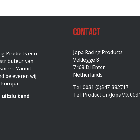
Contact
Jopa Racing Products
ing Products een
Veldegge 8
stributeur van
7468 DJ Enter
oires. Vanuit
Netherlands
d beleveren wij
 Europa.
Tel. 0031 (0)547-382717
Tel. Production/JopaMX 003
 uitsluitend