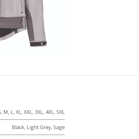
S
,
M
,
L
,
XL
,
XXL
,
3XL
,
4XL
,
5XL
Black
,
Light Grey
,
Sage