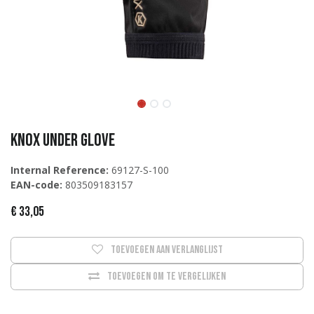
Knox Under Glove
Internal Reference:
69127-S-100
EAN-code:
803509183157
€
33,05
Toevoegen aan verlanglijst
Toevoegen om te vergelijken