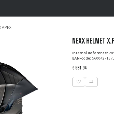
ten
Merken
Catalogus
R APEX
NEXX Helmet X.
Internal Reference:
28
EAN-code:
5600427137
€
561,94