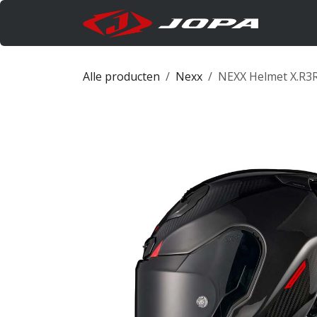
Overslaan naar inhoud
Produc
Alle producten
Nexx
NEXX Helmet X.R3