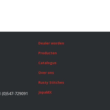
Dealer worden
Producten
Catalogus
Over ons
Rusty Stitches
JopaMX
1 (0)547-729091