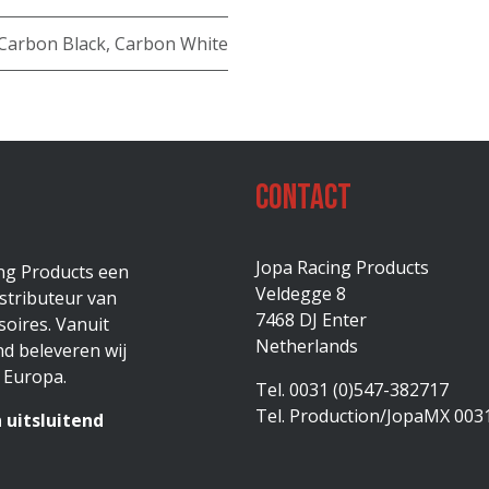
Carbon Black
,
Carbon White
Contact
Jopa Racing Products
ing Products een
Veldegge 8
stributeur van
7468 DJ Enter
oires. Vanuit
Netherlands
d beleveren wij
 Europa.
Tel. 0031 (0)547-382717
Tel. Production/JopaMX 003
 uitsluitend