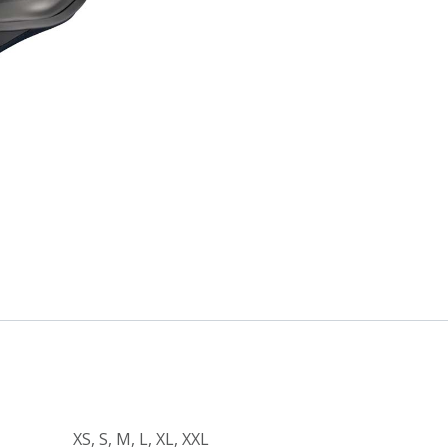
XS
,
S
,
M
,
L
,
XL
,
XXL