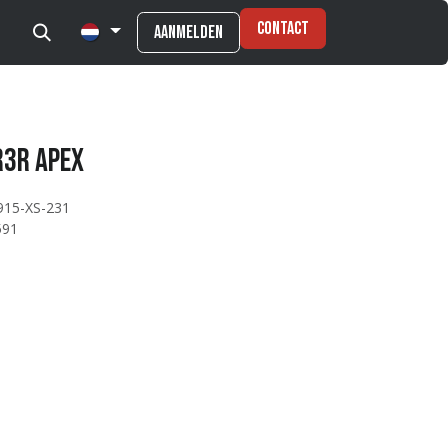
Contact
Aanmelden
R3R APEX
915-XS-231
591