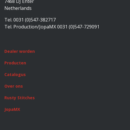
7468 DJ Enter
Netherlands
Tel. 0031 (0)547-382717
Tel. Production/JopaMX 0031 (0)547-729091
Dealer worden
Producten
Catalogus
Over ons
Rusty Stitches
JopaMX