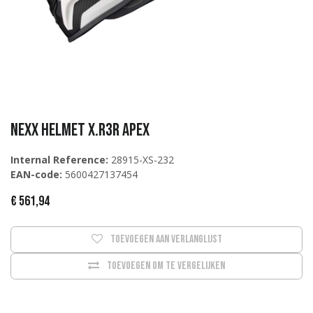
NEXX Helmet X.R3R APEX
Internal Reference:
28915-XS-232
EAN-code:
5600427137454
€
561,94
Toevoegen aan verlanglijst
Toevoegen om te vergelijken