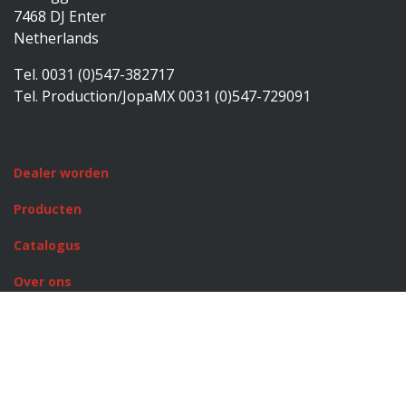
7468 DJ Enter
Netherlands
Tel. 0031 (0)547-382717
Tel. Production/JopaMX 0031 (0)547-729091
Dealer worden
Producten
Catalogus
Over ons
Rusty Stitches
JopaMX