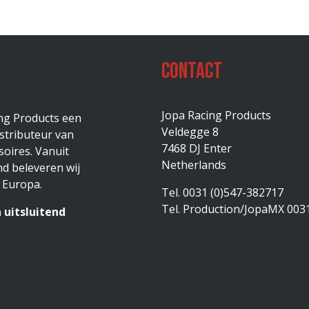
Contact
Jopa Racing Products
ing Products een
Veldegge 8
stributeur van
7468 DJ Enter
oires. Vanuit
Netherlands
d beleveren wij
 Europa.
Tel. 0031 (0)547-382717
Tel. Production/JopaMX 003
 uitsluitend