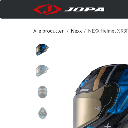
Overslaan naar inhoud
Produc
Alle producten
Nexx
NEXX Helmet X.R3