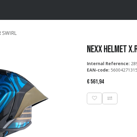
ten
Merken
Catalogus
R SWIRL
NEXX Helmet X.
Internal Reference:
28
EAN-code:
5600427131
€
561,94