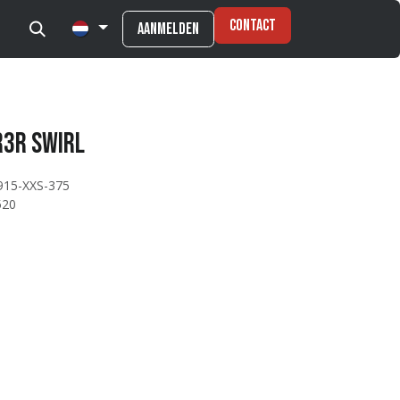
Contact
Aanmelden
R3R SWIRL
915-XXS-375
520