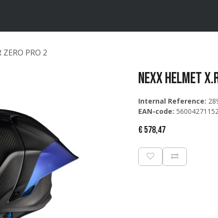
ten
Merken
Catalogus
R ZERO PRO 2
NEXX Helmet X.
Internal Reference:
28
EAN-code:
5600427115
€
578,47