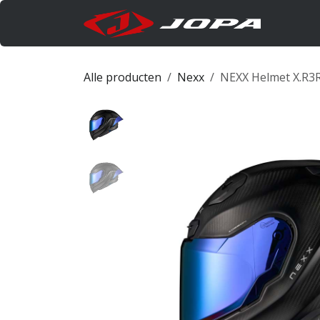
Overslaan naar inhoud
Produc
Alle producten
Nexx
NEXX Helmet X.R3