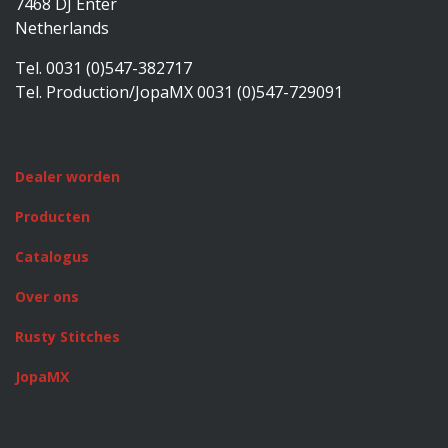
7468 DJ Enter
Netherlands
Tel. 0031 (0)547-382717
Tel. Production/JopaMX 0031 (0)547-729091
Dealer worden
Producten
Catalogus
Over ons
Rusty Stitches
JopaMX