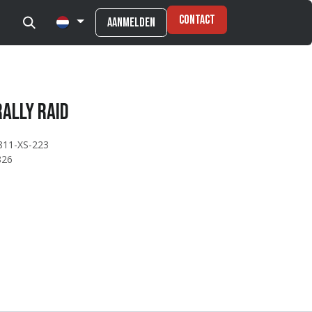
Contact
Aanmelden
Rally Raid
811-XS-223
826