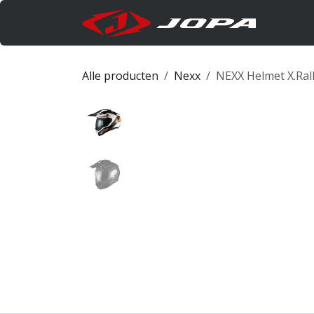
Overslaan naar inhoud
Produc
Alle producten
Nexx
NEXX Helmet X.Rall