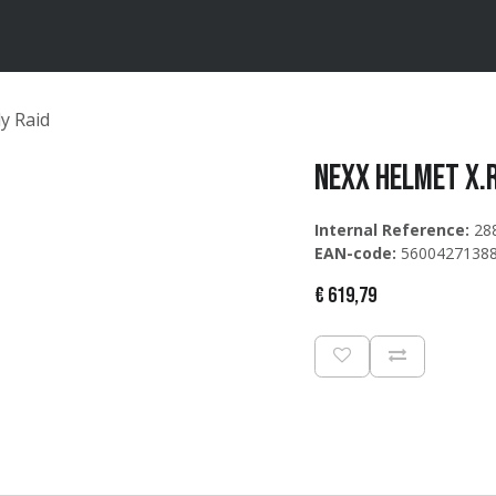
ten
Merken
Catalogus
y Raid
NEXX Helmet X.
Internal Reference:
28
EAN-code:
5600427138
€
619,79