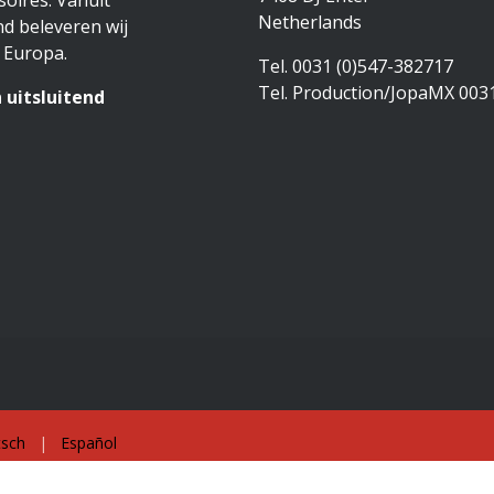
oires. Vanuit
Netherlands
d beleveren wij
 Europa.
Tel. 0031 (0)547-382717
Tel. Production/JopaMX 003
 uitsluitend
sch
|
Español
Aangebod
ghts Serve