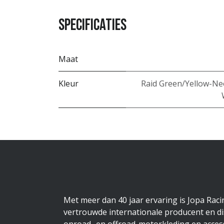
Specificaties
Maat
Kleur
Raid Green/Yellow-N
Met meer dan 40 jaar ervaring is Jopa Rac
vertrouwde internationale producent en di