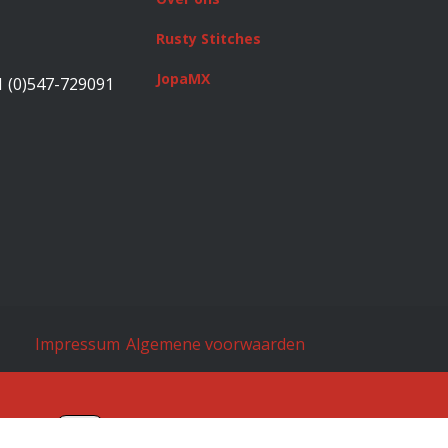
Rusty Stitches
JopaMX
1 (0)547-729091
Impressum
Algemene voorwaarden
en door
- De #1
Open source e-commerce