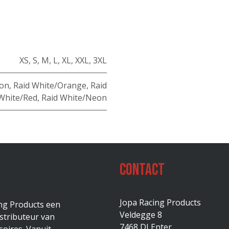
XS
,
S
,
M
,
L
,
XL
,
XXL
,
3XL
eon
,
Raid White/Orange
,
Raid
White/Red
,
Raid White/Neon
Contact
Jopa Racing Products
ing Products een
Veldegge 8
stributeur van
7468 DJ Enter