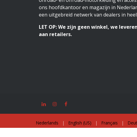
onroad- en offroad-motorkleding en access
ons hoofdkantoor en magazijn in Nederlan
een uitgebreid netwerk van dealers in heel
LET OP: We zijn geen winkel, we leveren
aan retailers.
Nederlands
|
English (US)
|
Français
|
Deut
Copyright © Jopa Racing Products B.V. 2026. All Ri