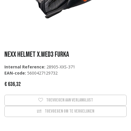
NEXX Helmet X.WED3 FURKA
Internal Reference:
28905-XXS-371
EAN-code:
5600427129732
€
636,32
Toevoegen aan verlanglijst
Toevoegen om te vergelijken