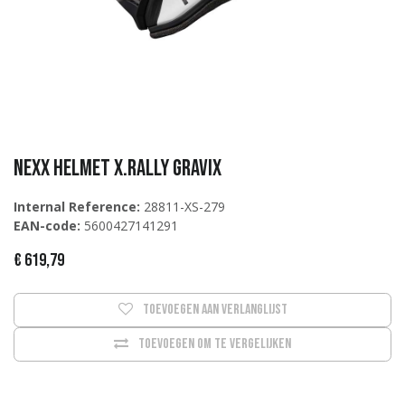
Nexx Helmet X.Rally Gravix
Internal Reference:
28811-XS-279
EAN-code:
5600427141291
€
619,79
Toevoegen aan verlanglijst
Toevoegen om te vergelijken