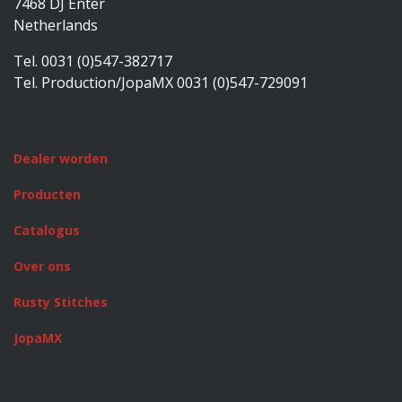
7468 DJ Enter
Netherlands
Tel. 0031 (0)547-382717
Tel. Production/JopaMX 0031 (0)547-729091
Dealer worden
Producten
Catalogus
Over ons
Rusty Stitches
JopaMX