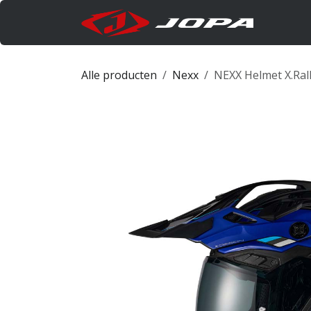
Overslaan naar inhoud
Produc
Alle producten
Nexx
NEXX Helmet X.Rall