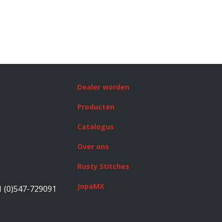
Dealer worden
Producten
Catalogus
Over ons
Rusty Stitches
JopaMX
1 (0)547-729091