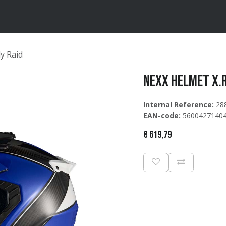
ten
Merken
Catalogus
y Raid
NEXX Helmet X.
Internal Reference:
28
EAN-code:
5600427140
€
619,79