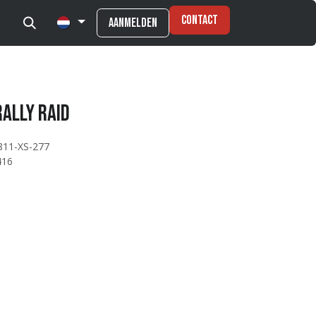
Contact
Aanmelden
Rally Raid
811-XS-277
416