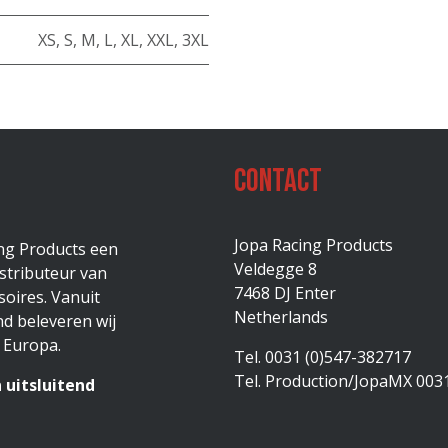
XS
,
S
,
M
,
L
,
XL
,
XXL
,
3XL
Contact
Jopa Racing Products
ing Products een
Veldegge 8
stributeur van
7468 DJ Enter
oires. Vanuit
Netherlands
d beleveren wij
 Europa.
Tel. 0031 (0)547-382717
Tel. Production/JopaMX 003
 uitsluitend