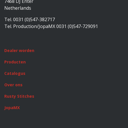
7468 DJ Enter
Netherlands
Tel. 0031 (0)547-382717
Tel. Production/JopaMX 0031 (0)547-729091
Dealer worden
Producten
Catalogus
Over ons
Rusty Stitches
JopaMX