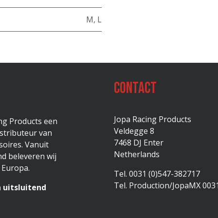
M
,
L
Contact
Jopa Racing Products
ing Products een
Veldegge 8
stributeur van
7468 DJ Enter
oires. Vanuit
Netherlands
d beleveren wij
 Europa.
Tel. 0031 (0)547-382717
Tel. Production/JopaMX 003
 uitsluitend