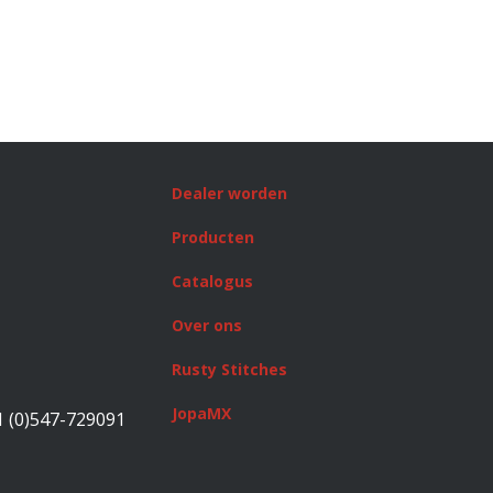
Dealer worden
Producten
Catalogus
Over ons
Rusty Stitches
JopaMX
1 (0)547-729091