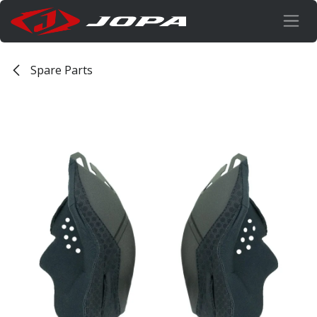
Overslaan naar inhoud
Spare Parts