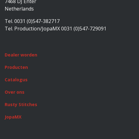
7468 DJ Enter
Netherlands
Tel. 0031 (0)547-382717
Tel. Production/JopaMX 0031 (0)547-729091
Dealer worden
Producten
Catalogus
Over ons
Rusty Stitches
JopaMX