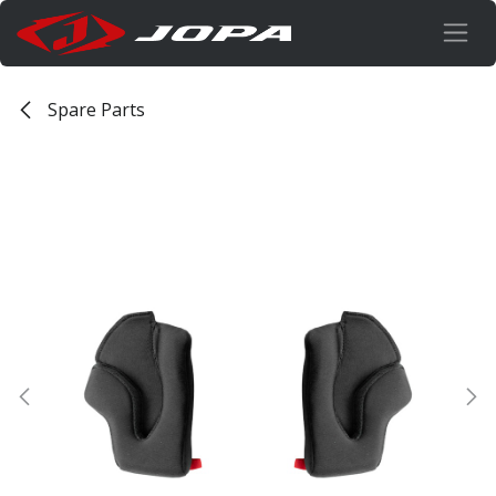
Overslaan naar inhoud
Spare Parts