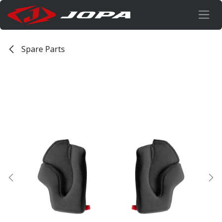
Overslaan naar inhoud
Spare Parts