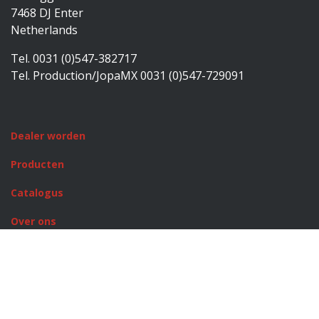
7468 DJ Enter
Netherlands
Tel. 0031 (0)547-382717
Tel. Production/JopaMX 0031 (0)547-729091
Dealer worden
Producten
Catalogus
Over ons
Rusty Stitches
JopaMX