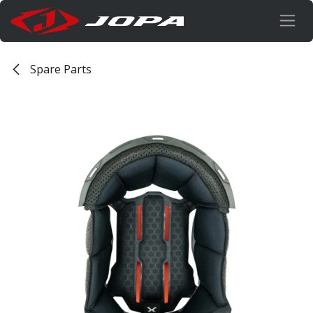
Overslaan naar inhoud
Spare Parts