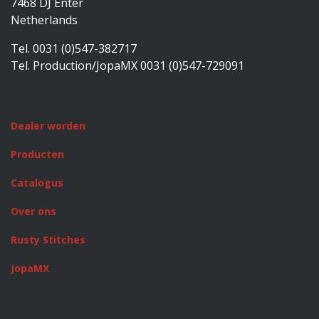
7468 DJ Enter
Netherlands
Tel. 0031 (0)547-382717
Tel. Production/JopaMX 0031 (0)547-729091
Dealer worden
Producten
Catalogus
Over ons
Rusty Stitches
JopaMX