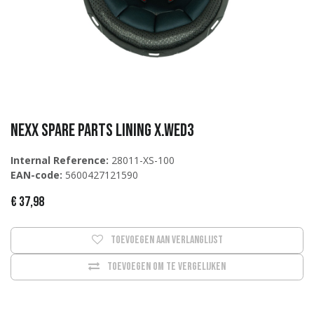
Nexx Spare Parts LINING X.WED3
Internal Reference:
28011-XS-100
EAN-code:
5600427121590
€
37,98
Toevoegen aan verlanglijst
Toevoegen om te vergelijken