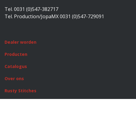
Tel. 0031 (0)547-382717
Tel. Production/JopaMX 0031 (0)547-729091
Dealer worden
Producten
Catalogus
Over ons
Rusty Stitches
JopaMX