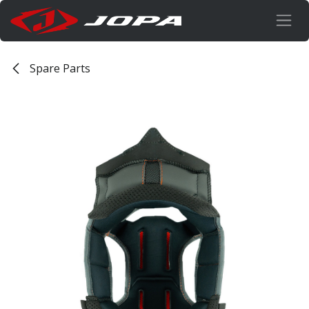
Overslaan naar inhoud
Spare Parts