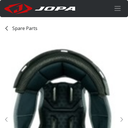
Overslaan naar inhoud
Spare Parts