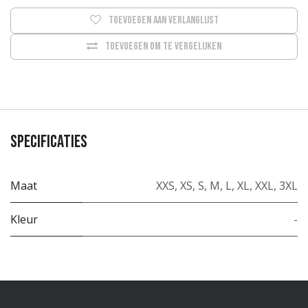
Toevoegen aan verlanglijst
Toevoegen om te vergelijken
Specificaties
Maat
XXS
,
XS
,
S
,
M
,
L
,
XL
,
XXL
,
3XL
Kleur
-