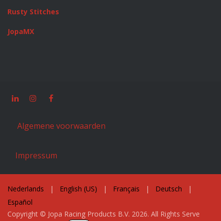
Rusty Stitches
JopaMX
Algemene voorwaarden
Impressum
Nederlands
|
English (US)
|
Français
|
Deutsch
|
Español
Copyright © Jopa Racing Products B.V. 2026. All Rights Serve