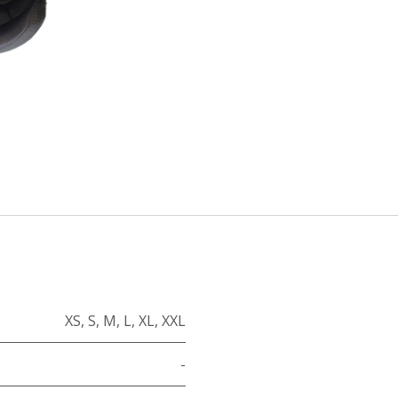
XS
,
S
,
M
,
L
,
XL
,
XXL
-