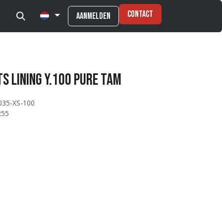
Contact
Aanmelden
s LINING Y.100 PURE TAM
035-XS-100
255