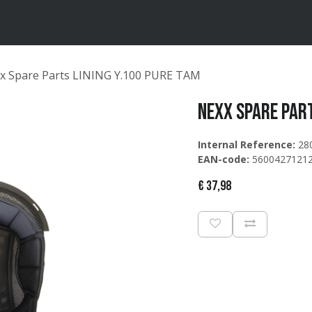
ten
Merken
Catalogus
x Spare Parts LINING Y.100 PURE TAM
Nexx Spare Part
Internal Reference:
28
EAN-code:
5600427121
€
37,98