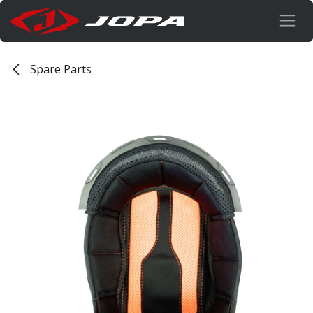
Overslaan naar inhoud
Spare Parts