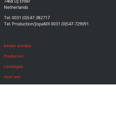
7468 DJ Enter
Netherlands
Tel. 0031 (0)547-382717
Tel. Production/JopaMX 0031 (0)547-729091
Dealer worden
Producten
Catalogus
Over ons
Rusty Stitches
JopaMX