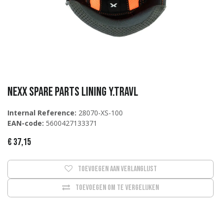
NEXX Spare parts LINING Y.Travl
Internal Reference:
28070-XS-100
EAN-code:
5600427133371
€
37,15
Toevoegen aan verlanglijst
Toevoegen om te vergelijken