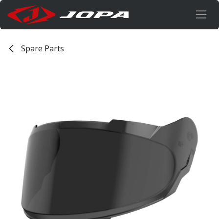
Overslaan naar inhoud
Spare Parts