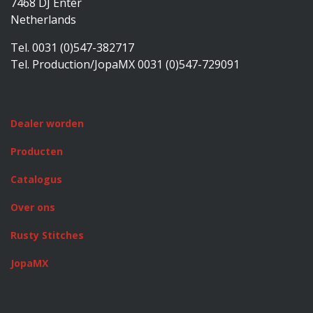
7468 DJ Enter
Netherlands
Tel. 0031 (0)547-382717
Tel. Production/JopaMX 0031 (0)547-729091
Dealer worden
Producten
Catalogus
Over ons
Rusty Stitches
JopaMX