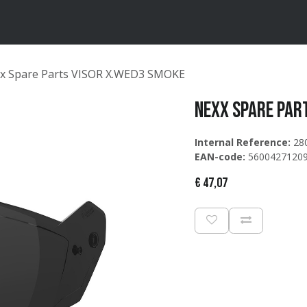
ten
Merken
Catalogus
x Spare Parts VISOR X.WED3 SMOKE
Nexx Spare Par
Internal Reference:
28
EAN-code:
5600427120
€
47,07