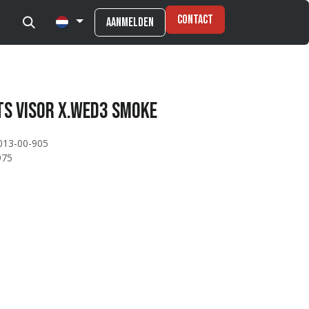
Contact
Aanmelden
ts VISOR X.WED3 SMOKE
013-00-905
975