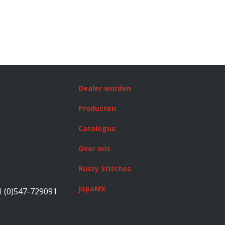
Dealer worden
Producten
Catalogus
Over ons
Rusty Stitches
JopaMX
1 (0)547-729091