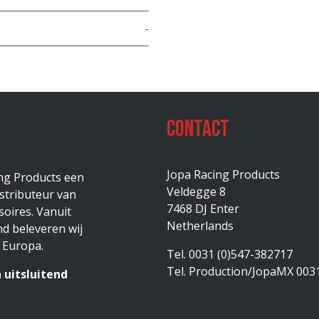
-
Contact
Jopa Racing Products
ing Products een
Veldegge 8
stributeur van
7468 DJ Enter
oires. Vanuit
Netherlands
d beleveren wij
 Europa.
Tel. 0031 (0)547-382717
Tel. Production/JopaMX 003
 uitsluitend