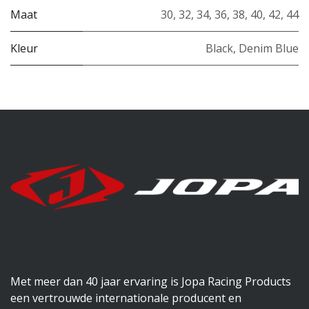
Maat
30
,
32
,
34
,
36
,
38
,
40
,
42
,
44
Kleur
Black
,
Denim Blue
Met meer dan 40 jaar ervaring is Jopa Racing Products
een vertrouwde internationale producent en