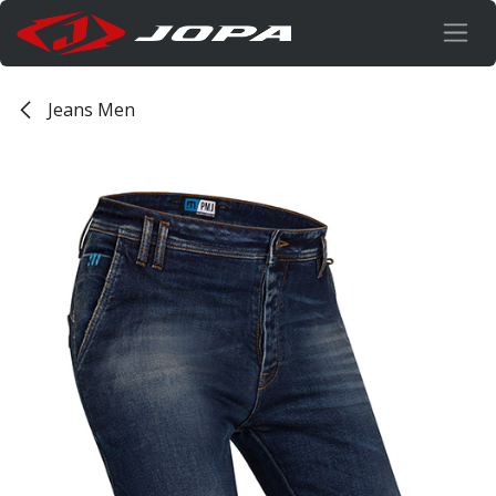
Overslaan naar inhoud
Jeans Men