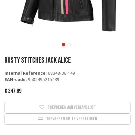
Rusty Stitches Jack Alice
Internal Reference:
68348-36-149
EAN-code:
9502495215439
€
247,89
Toevoegen aan verlanglijst
Toevoegen om te vergelijken