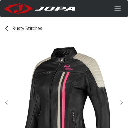
Overslaan naar inhoud
Rusty Stitches