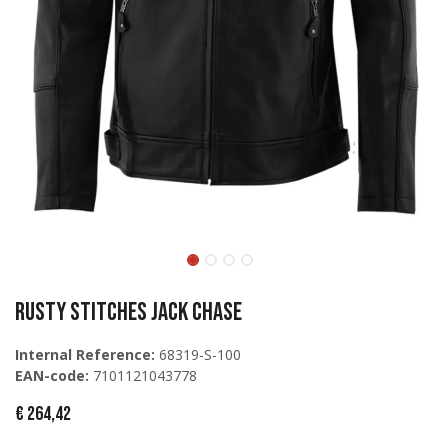
Rusty Stitches Jack Chase
Internal Reference:
68319-S-100
EAN-code:
7101121043778
€
264,42