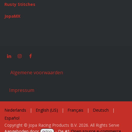
Rusty Stitches
JopaMX
Algemene voorwaarden
Impressum
Nederlands
|
English (US)
|
Français
|
Deutsch
|
Español
Copyright © Jopa Racing Products B.V. 2026. All Rights Serve
Aangeboden door
- De #1
Open source e-commerce