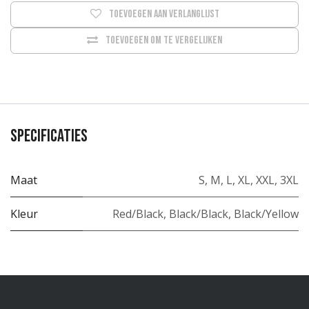
Toevoegen aan verlanglijst
Toevoegen om te vergelijken
Specificaties
Maat
S
,
M
,
L
,
XL
,
XXL
,
3XL
Kleur
Red/Black
,
Black/Black
,
Black/Yellow