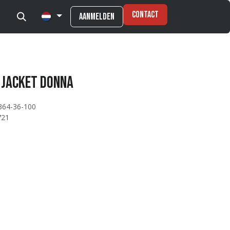
Contact
Aanmelden
 Jacket Donna
364-36-100
721