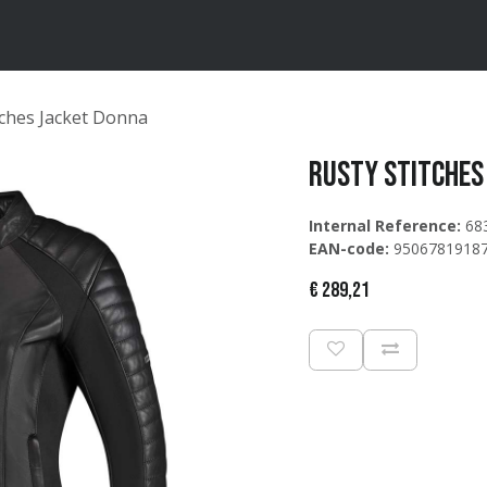
ten
Merken
Catalogus
tches Jacket Donna
Rusty Stitches
Internal Reference:
68
EAN-code:
9506781918
€
289,21