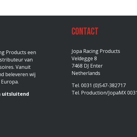
Contact
Jopa Racing Products
ing Products een
Veldegge 8
stributeur van
7468 DJ Enter
oires. Vanuit
Netherlands
d beleveren wij
 Europa.
Tel. 0031 (0)547-382717
Tel. Production/JopaMX 003
 uitsluitend