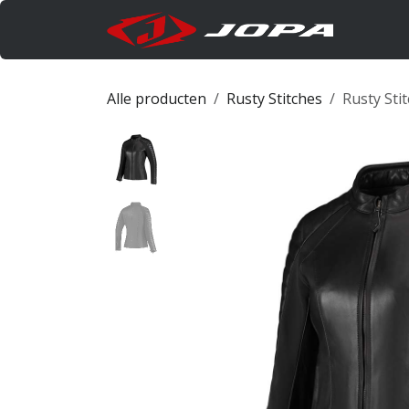
Overslaan naar inhoud
Produc
Alle producten
Rusty Stitches
Rusty Sti