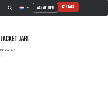
Contact
Aanmelden
Jacket JARI
301-S-167
985