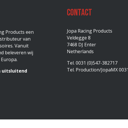
Contact
Jopa Racing Products
ing Products een
Veldegge 8
stributeur van
7468 DJ Enter
oires. Vanuit
Netherlands
d beleveren wij
 Europa.
Tel. 0031 (0)547-382717
Tel. Production/JopaMX 003
 uitsluitend