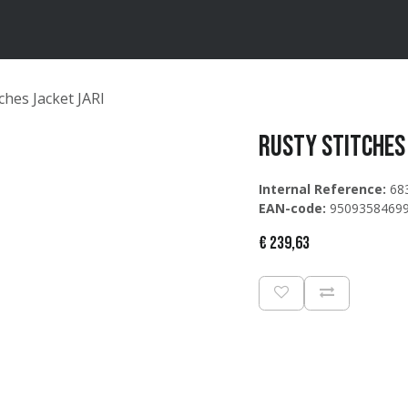
ten
Merken
Catalogus
ches Jacket JARI
Rusty Stitches 
Internal Reference:
68
EAN-code:
9509358469
€
239,63