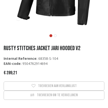
Rusty Stitches Jacket JARI HOODED V2
Internal Reference:
68358-S-104
EAN-code:
9504762914694
€
289,21
Toevoegen aan verlanglijst
Toevoegen om te vergelijken