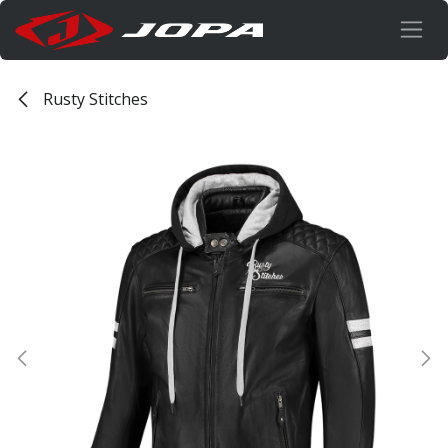
Overslaan naar inhoud
Rusty Stitches