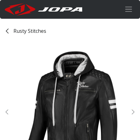
Overslaan naar inhoud
Rusty Stitches