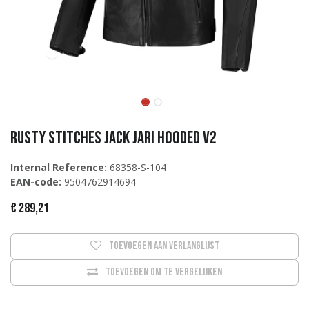
Rusty Stitches Jack JARI HOODED V2
Internal Reference:
68358-S-104
EAN-code:
9504762914694
€
289,21
Toevoegen aan verlanglijst
Toevoegen om te vergelijken