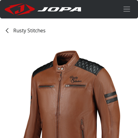
Overslaan naar inhoud
Rusty Stitches