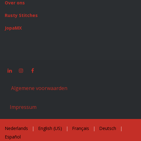
Over ons
Rusty Stitches
JopaMX
Algemene voorwaarden
Impressum
Nederlands
|
English (US)
|
Français
|
Deutsch
|
Español