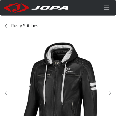
Overslaan naar inhoud
Rusty Stitches