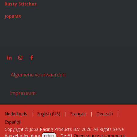
Rusty Stitches
JopaMX
Algemene voorwaarden
Impressum
Nederlands
|
English (US)
|
Français
|
Deutsch
|
Español
Copyright © Jopa Racing Products B.V. 2026. All Rights Serve
Aangeboden door
- De #1
Open source e-commerce