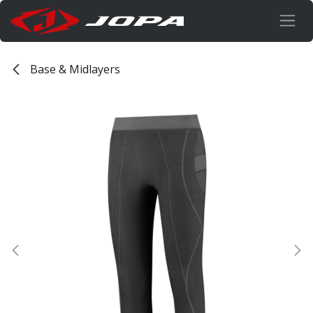
Overslaan naar inhoud
Base & Midlayers