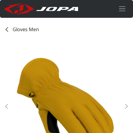
Overslaan naar inhoud
Gloves Men