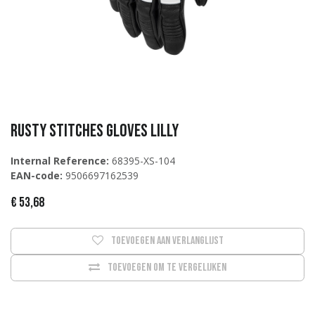
Rusty Stitches Gloves Lilly
Internal Reference:
68395-XS-104
EAN-code:
9506697162539
€
53,68
Toevoegen aan verlanglijst
Toevoegen om te vergelijken