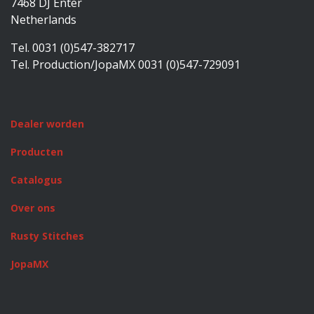
7468 DJ Enter
Netherlands
Tel. 0031 (0)547-382717
Tel. Production/JopaMX 0031 (0)547-729091
Dealer worden
Producten
Catalogus
Over ons
Rusty Stitches
JopaMX