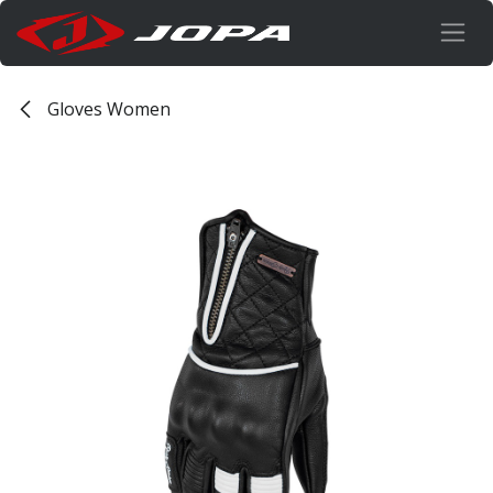
Overslaan naar inhoud
Gloves Women