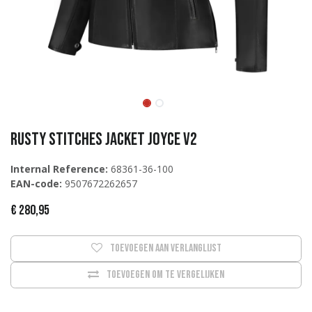
Rusty Stitches Jacket Joyce V2
Internal Reference:
68361-36-100
EAN-code:
9507672262657
€
280,95
Toevoegen aan verlanglijst
Toevoegen om te vergelijken