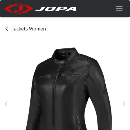
Overslaan naar inhoud
Jackets Women