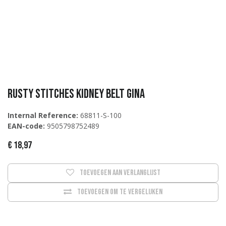
Rusty Stitches Kidney Belt Gina
Internal Reference:
68811-S-100
EAN-code:
9505798752489
€
18,97
Toevoegen aan verlanglijst
Toevoegen om te vergelijken