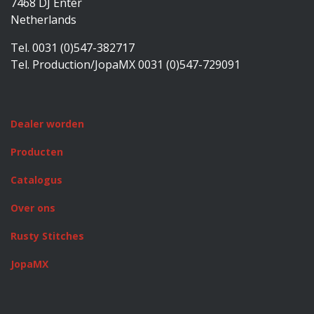
7468 DJ Enter
Netherlands
Tel. 0031 (0)547-382717
Tel. Production/JopaMX 0031 (0)547-729091
Dealer worden
Producten
Catalogus
Over ons
Rusty Stitches
JopaMX