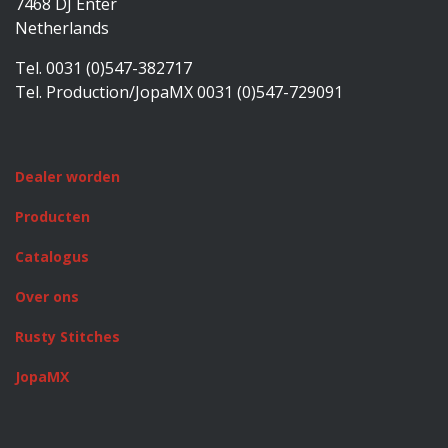
7468 DJ Enter
Netherlands
Tel. 0031 (0)547-382717
Tel. Production/JopaMX 0031 (0)547-729091
Dealer worden
Producten
Catalogus
Over ons
Rusty Stitches
JopaMX