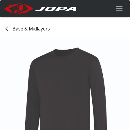
Overslaan naar inhoud
Base & Midlayers