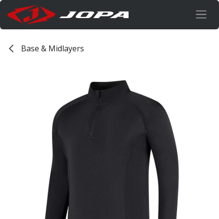
Overslaan naar inhoud
Base & Midlayers