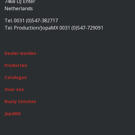
7468 DJ Enter
Netherlands
Tel. 0031 (0)547-382717
Tel. Production/JopaMX 0031 (0)547-729091
Dealer worden
Producten
Catalogus
Over ons
Rusty Stitches
JopaMX