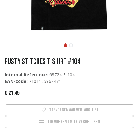
Rusty Stitches T-Shirt #104
Internal Reference:
68724-S-104
EAN-code:
7101125962471
€
21,45
Toevoegen aan verlanglijst
Toevoegen om te vergelijken