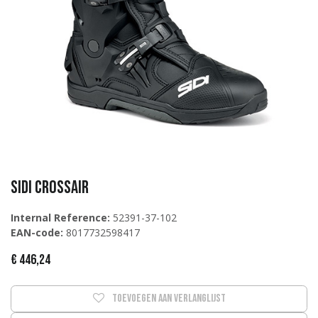
Sidi Crossair
Internal Reference:
52391-37-102
EAN-code:
8017732598417
€
446,24
Toevoegen aan verlanglijst