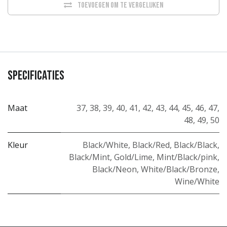
Toevoegen om te vergelijken
Specificaties
Maat
37
,
38
,
39
,
40
,
41
,
42
,
43
,
44
,
45
,
46
,
47
,
48
,
49
,
50
Kleur
Black/White
,
Black/Red
,
Black/Black
,
Black/Mint
,
Gold/Lime
,
Mint/Black/pink
,
Black/Neon
,
White/Black/Bronze
,
Wine/White