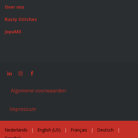
Over ons
Rusty Stitches
JopaMX
Algemene voorwaarden
Impressum
Nederlands
|
English (US)
|
Français
|
Deutsch
|