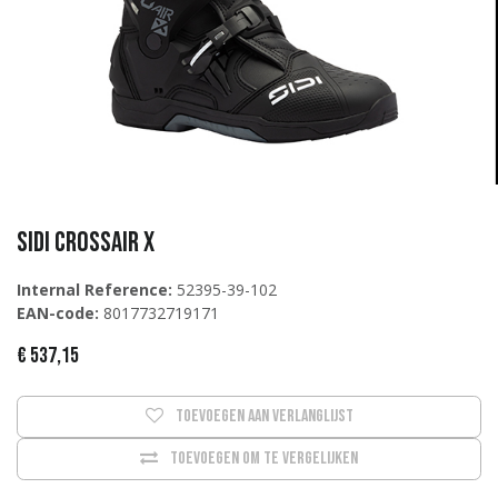
Sidi Crossair X
Internal Reference:
52395-39-102
EAN-code:
8017732719171
€
537,15
Toevoegen aan verlanglijst
Toevoegen om te vergelijken