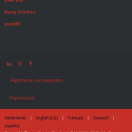
Over ons
Rusty Stitches
JopaMX
Algemene voorwaarden
Impressum
Nederlands
|
English (US)
|
Français
|
Deutsch
|
Español