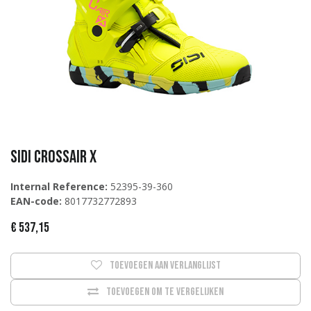
Sidi Crossair X
Internal Reference:
52395-39-360
EAN-code:
8017732772893
€
537,15
Toevoegen aan verlanglijst
Toevoegen om te vergelijken