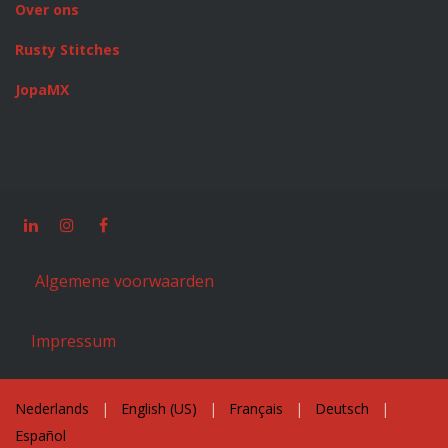
Over ons
Rusty Stitches
JopaMX
Algemene voorwaarden
Impressum
Nederlands
|
English (US)
|
Français
|
Deutsch
|
Español