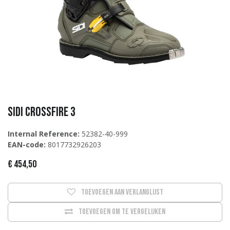
Sidi Crossfire 3
Internal Reference:
52382-40-999
EAN-code:
8017732926203
€
454,50
Toevoegen aan verlanglijst
Toevoegen om te vergelijken