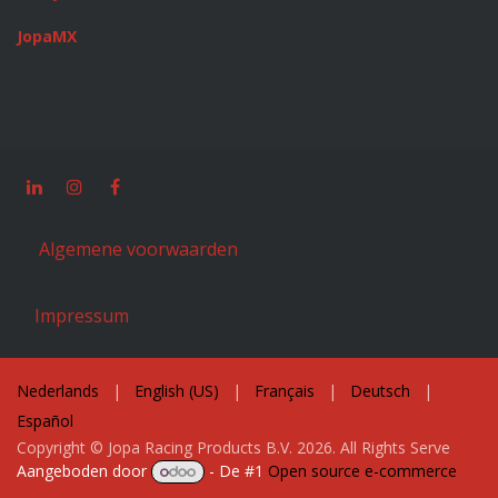
JopaMX
Algemene voorwaarden
Impressum
Nederlands
|
English (US)
|
Français
|
Deutsch
|
Español
Copyright © Jopa Racing Products B.V. 2026. All Rights Serve
Aangeboden door
- De #1
Open source e-commerce