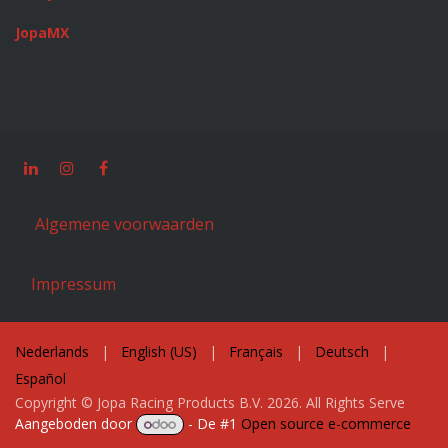
JopaMX
Algemene voorwaarden
Impressum
Nederlands
|
English (US)
|
Français
|
Deutsch
|
Español
Copyright © Jopa Racing Products B.V. 2026. All Rights Serve
Aangeboden door
- De #1
Open source e-commerce