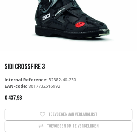
Sidi Crossfire 3
Internal Reference:
52382-40-230
EAN-code:
8017732516992
€
437,98
Toevoegen aan verlanglijst
Toevoegen om te vergelijken