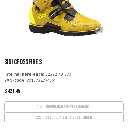
Sidi Crossfire 3
Internal Reference:
52382-40-370
EAN-code:
8017732774361
€
421,45
Toevoegen aan verlanglijst
Toevoegen om te vergelijken