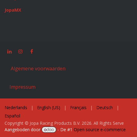
JopaMX
Algemene voorwaarden
Impressum
Nederlands
|
English (US)
|
Français
|
Deutsch
|
Español
Copyright © Jopa Racing Products B.V. 2026. All Rights Serve
Aangeboden door
- De #1
Open source e-commerce