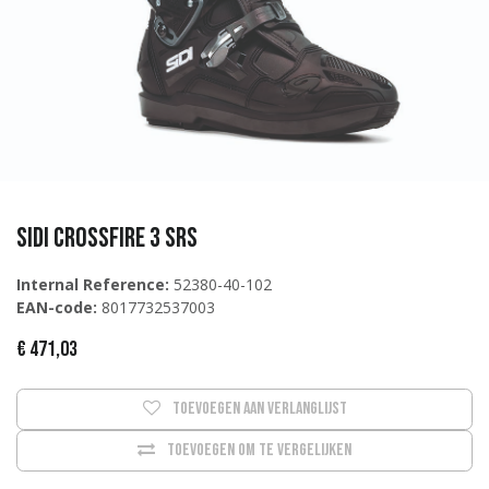
Sidi Crossfire 3 SRS
Internal Reference:
52380-40-102
EAN-code:
8017732537003
€
471,03
Toevoegen aan verlanglijst
Toevoegen om te vergelijken