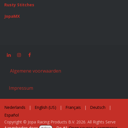
Rusty Stitches
JopaMX
Algemene voorwaarden
Impressum
Nederlands
|
English (US)
|
Français
|
Deutsch
|
Español
Copyright © Jopa Racing Products B.V. 2026. All Rights Serve
Aangeboden door
- De #1
Open source e-commerce